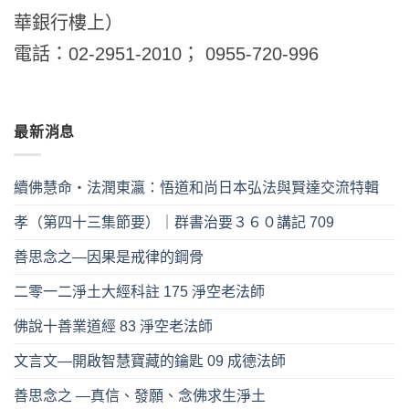
華銀行樓上）
電話：02-2951-2010； 0955-720-996
最新消息
續佛慧命‧法潤東瀛：悟道和尚日本弘法與賢達交流特輯
孝（第四十三集節要）｜群書治要３６０講記 709
善思念之—因果是戒律的鋼骨
二零一二淨土大經科註 175 淨空老法師
佛說十善業道經 83 淨空老法師
文言文—開啟智慧寶藏的鑰匙 09 成德法師
善思念之 —真信、發願、念佛求生淨土