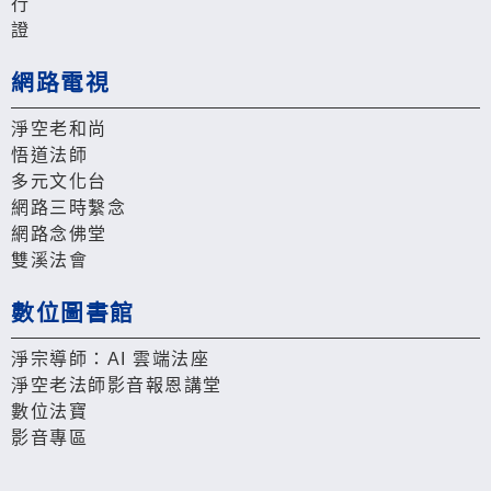
行
證
網路電視
淨空老和尚
悟道法師
多元文化台
網路三時繫念
網路念佛堂
雙溪法會
數位圖書館
淨宗導師：AI 雲端法座
淨空老法師影音報恩講堂
數位法寶
影音專區