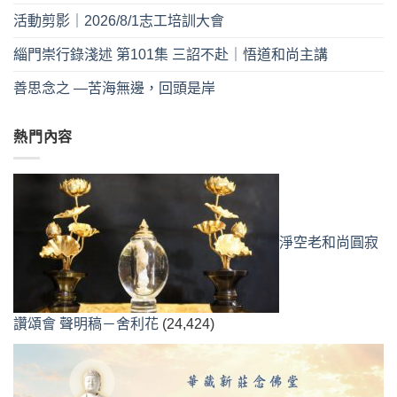
活動剪影｜2026/8/1志工培訓大會
緇門崇行錄淺述 第101集 三詔不赴｜悟道和尚主講
善思念之 —苦海無邊，回頭是岸
熱門內容
淨空老和尚圓寂
讚頌會 聲明稿－舍利花
(24,424)