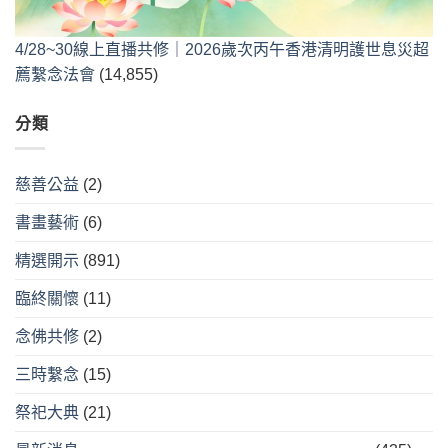
4/28~30線上直播共修｜2026歲次丙午香港清明護世息災超
薦繫念法會
(14,855)
分類
慈善公益
(2)
書畫藝術
(6)
精選開示
(891)
臨終關懷
(11)
念佛共修
(2)
三時繫念
(15)
祭祀大典
(21)