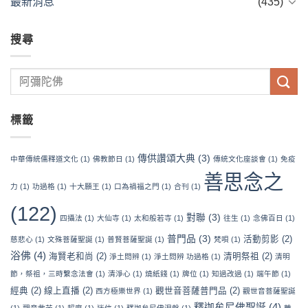
最新消息
(435)
搜尋
標籤
傳供讚頌大典
(3)
中華傳統儒釋道文化
(1)
佛教節日
(1)
傳統文化座談會
(1)
免疫
善思念之
力
(1)
功過格
(1)
十大願王
(1)
口為禍福之門
(1)
合刊
(1)
(122)
對聯
(3)
四攝法
(1)
大仙寺
(1)
太和般若寺
(1)
往生
(1)
念佛百日
(1)
普門品
(3)
活動剪影
(2)
慈悲心
(1)
文殊菩薩聖誕
(1)
普賢菩薩聖誕
(1)
梵唄
(1)
浴佛
(4)
海賢老和尚
(2)
清明祭祖
(2)
淨土問辨
(1)
淨土問辨 功過格
(1)
清明
節，祭祖，三時繫念法會
(1)
清淨心
(1)
燒紙錢
(1)
牌位
(1)
知過改過
(1)
端午節
(1)
經典
(2)
線上直播
(2)
觀世音菩薩普門品
(2)
西方極樂世界
(1)
觀世音菩薩聖誕
釋迦牟尼佛聖誕
(4)
(1)
觀音救苦
(1)
超度
(1)
迷信
(1)
釋迦牟尼佛涅槃
(1)
離