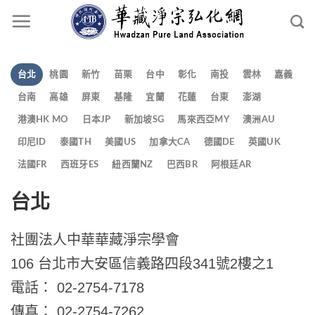
台北
桃園
新竹
苗栗
台中
彰化
南投
雲林
嘉義
台南
高雄
屏東
基隆
宜蘭
花蓮
台東
澎湖
港澳HK MO
日本JP
新加坡SG
馬來西亞MY
澳洲AU
印尼ID
泰國TH
美國US
加拿大CA
德國DE
英國UK
法國FR
西班牙ES
紐西蘭NZ
巴西BR
阿根廷AR
台北
社團法人中華華藏淨宗學會
106 台北市大安區信義路四段341號2樓之1
電話： 02-2754-7178
傳真： 02-2754-7262