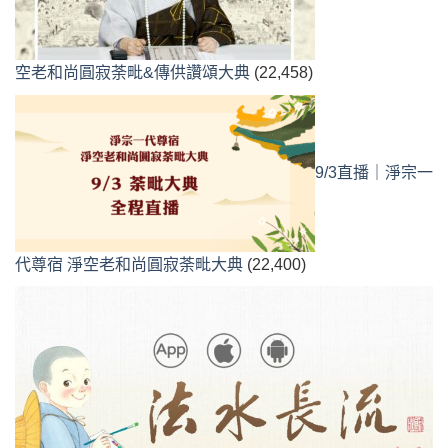
空老和尚圓寂荼毗&傳供讚頌大典
(22,458)
9/3直播｜淨宗一
代尊宿 淨空老和尚圓寂荼毗大典
(22,400)