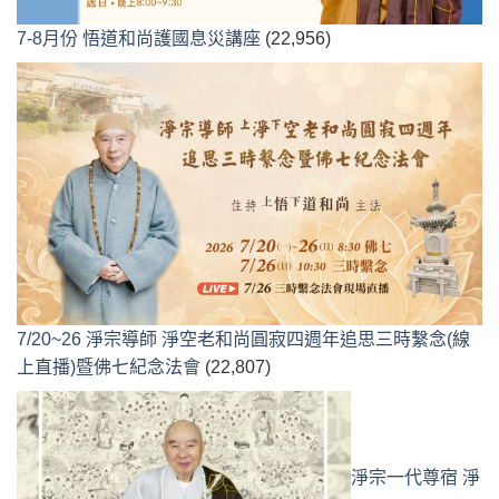
7-8月份 悟道和尚護國息災講座
(22,956)
7/20~26 淨宗導師 淨空老和尚圓寂四週年追思三時繫念(線
上直播)暨佛七紀念法會
(22,807)
淨宗一代尊宿 淨