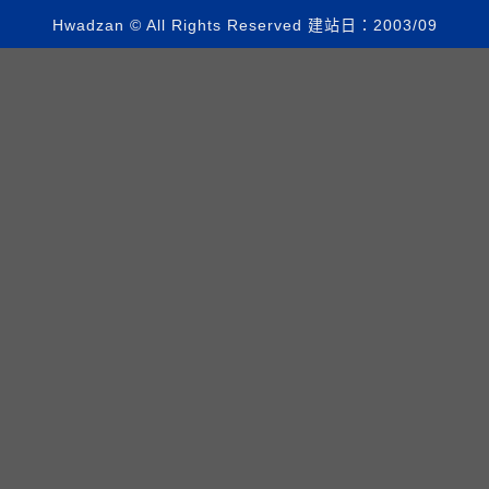
Hwadzan © All Rights Reserved 建站日：2003/09