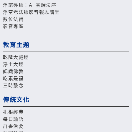
淨宗導師：AI 雲端法座
淨空老法師影音報恩講堂
數位法寶
影音專區
教育主題
乾隆大藏經
淨土大經
認識佛教
吃素是福
三時繫念
傳統文化
扎根經典
每日論語
群書治要