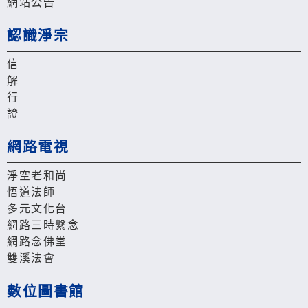
網站公告
認識淨宗
信
解
行
證
網路電視
淨空老和尚
悟道法師
多元文化台
網路三時繫念
網路念佛堂
雙溪法會
數位圖書館