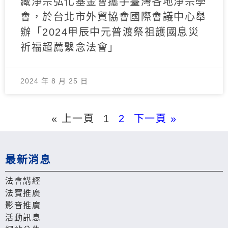
藏淨宗弘化基金會攜手臺灣各地淨宗學
會，於台北市外貿協會國際會議中心舉
辦「2024甲辰中元普渡祭祖護國息災
祈福超薦繫念法會」
2024 年 8 月 25 日
« 上一頁
1
2
下一頁 »
最新消息
法會講經
法寶推廣
影音推廣
活動訊息