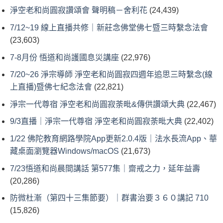
淨空老和尚圓寂讚頌會 聲明稿－舍利花
(24,439)
7/12~19 線上直播共修｜新莊念佛堂佛七暨三時繫念法會
(23,603)
7-8月份 悟道和尚護國息災講座
(22,976)
7/20~26 淨宗導師 淨空老和尚圓寂四週年追思三時繫念(線
上直播)暨佛七紀念法會
(22,821)
淨宗一代尊宿 淨空老和尚圓寂荼毗&傳供讚頌大典
(22,467)
9/3直播｜淨宗一代尊宿 淨空老和尚圓寂荼毗大典
(22,402)
1/22 佛陀教育網路學院App更新2.0.4版｜法水長流App、華
藏桌面瀏覽器Windows/macOS
(21,673)
7/23悟道和尚晨間講話 第577集｜齋戒之力，延年益壽
(20,286)
防微杜漸（第四十三集節要）｜群書治要３６０講記 710
(15,826)