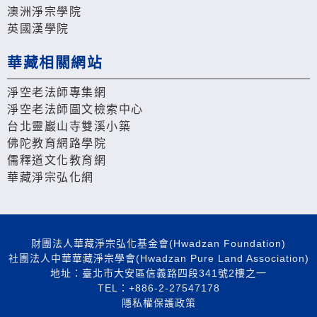
澳洲淨宗學院
英國漢學院
華藏相關網站
淨空老法師專集網
淨空老法師圖文檢索中心
台北靈巖山寺雙溪小築
佛陀教育網路學院
儒釋道文化教育網
華藏淨宗弘化網
財團法人華藏淨宗弘化基金會(Hwadzan Foundation)
社團法人中華華藏淨宗學會(Hwadzan Pure Land Association)
地址：臺北市大安區信義路四段341號2樓之一
TEL：+886-2-27547178
隱私權保護政策