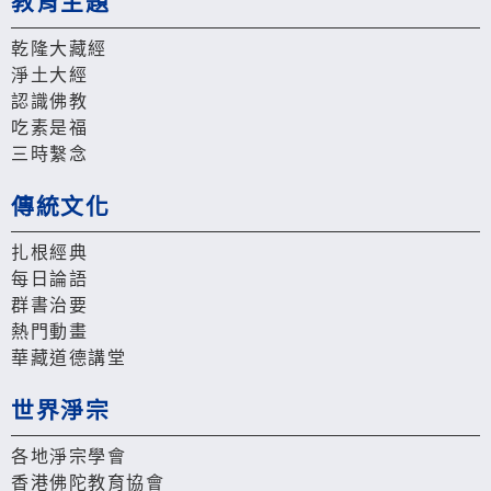
教育主題
乾隆大藏經
淨土大經
認識佛教
吃素是福
三時繫念
傳統文化
扎根經典
每日論語
群書治要
熱門動畫
華藏道德講堂
世界淨宗
各地淨宗學會
香港佛陀教育協會