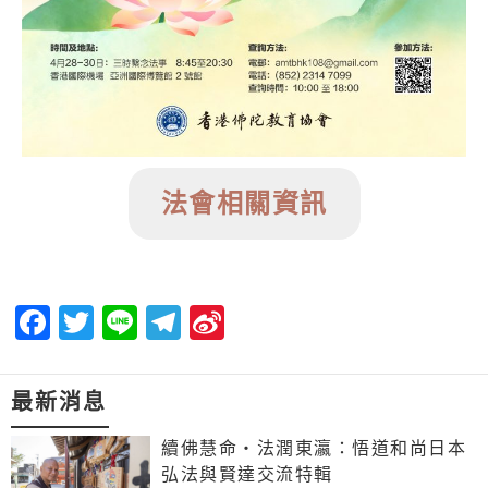
法會相關資訊
Facebook
Twitter
Line
Telegram
Sina
Weibo
最新消息
續佛慧命‧法潤東瀛：悟道和尚日本
弘法與賢達交流特輯