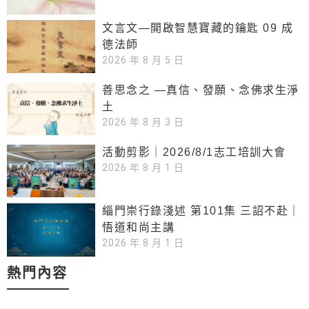
文言文—開啟智慧寶藏的鑰匙 09 成
德法師
2026 年 8 月 5 日
善思念之 —真信、發願、念佛求生淨
土
2026 年 8 月 3 日
活動剪影｜2026/8/1志工培訓大會
2026 年 8 月 1 日
緇門崇行錄淺述 第101集 三詔不赴｜
悟道和尚主講
2026 年 8 月 1 日
熱門內容