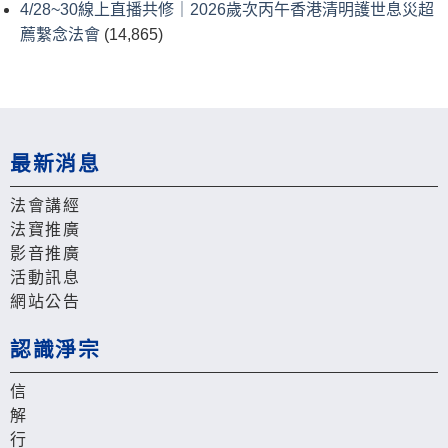
4/28~30線上直播共修｜2026歲次丙午香港清明護世息災超
薦繫念法會
(14,865)
最新消息
法會講經
法寶推廣
影音推廣
活動訊息
網站公告
認識淨宗
信
解
行