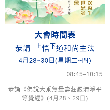
大會時間表
上
下
恭請
悟
道和尚主法
4月28~30日(星期二~四)
08:45–10:15
恭誦《佛說大乘無量壽莊嚴清淨平
等覺經》(4月28、29日)