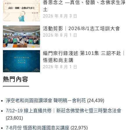
善思念之 —真信、發願、念佛求生淨
土
2026 年 8 月 3 日
活動剪影｜2026/8/1志工培訓大會
2026 年 8 月 1 日
緇門崇行錄淺述 第101集 三詔不赴｜
悟道和尚主講
2026 年 8 月 1 日
熱門內容
淨空老和尚圓寂讚頌會 聲明稿－舍利花
(24,439)
7/12~19 線上直播共修｜新莊念佛堂佛七暨三時繫念法會
(23,601)
7-8月份 悟道和尚護國息災講座
(22,975)