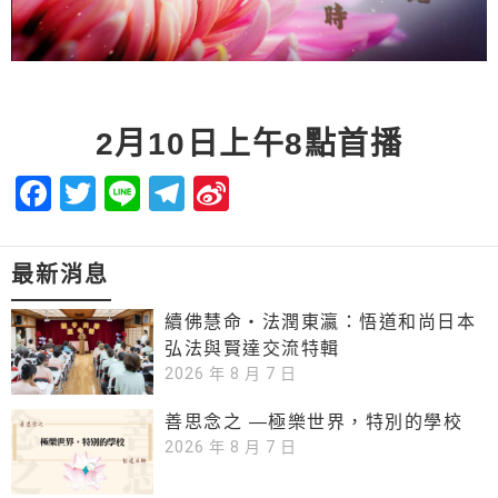
2月10日上午8點首播
Facebook
Twitter
Line
Telegram
Sina
Weibo
最新消息
續佛慧命‧法潤東瀛：悟道和尚日本
弘法與賢達交流特輯
2026 年 8 月 7 日
善思念之 —極樂世界，特別的學校
2026 年 8 月 7 日