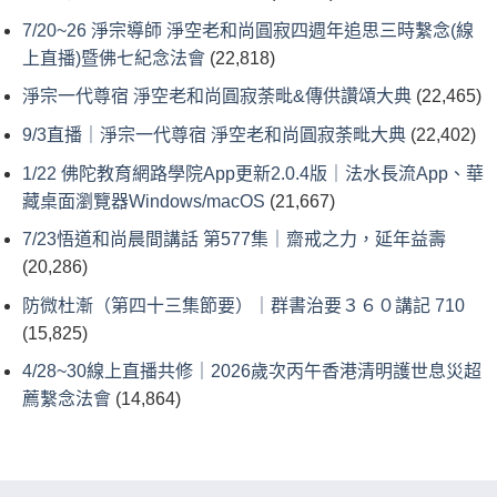
7/20~26 淨宗導師 淨空老和尚圓寂四週年追思三時繫念(線
上直播)暨佛七紀念法會
(22,818)
淨宗一代尊宿 淨空老和尚圓寂荼毗&傳供讚頌大典
(22,465)
9/3直播｜淨宗一代尊宿 淨空老和尚圓寂荼毗大典
(22,402)
1/22 佛陀教育網路學院App更新2.0.4版｜法水長流App、華
藏桌面瀏覽器Windows/macOS
(21,667)
7/23悟道和尚晨間講話 第577集｜齋戒之力，延年益壽
(20,286)
防微杜漸（第四十三集節要）｜群書治要３６０講記 710
(15,825)
4/28~30線上直播共修｜2026歲次丙午香港清明護世息災超
薦繫念法會
(14,864)