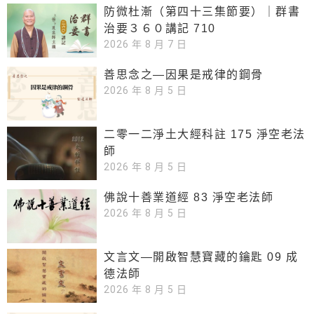
防微杜漸（第四十三集節要）｜群書
治要３６０講記 710
2026 年 8 月 7 日
善思念之—因果是戒律的鋼骨
2026 年 8 月 5 日
二零一二淨土大經科註 175 淨空老法
師
2026 年 8 月 5 日
佛說十善業道經 83 淨空老法師
2026 年 8 月 5 日
文言文—開啟智慧寶藏的鑰匙 09 成
德法師
2026 年 8 月 5 日