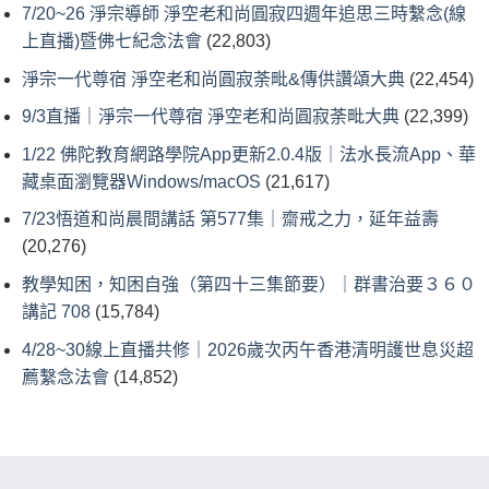
7/20~26 淨宗導師 淨空老和尚圓寂四週年追思三時繫念(線
上直播)暨佛七紀念法會
(22,803)
淨宗一代尊宿 淨空老和尚圓寂荼毗&傳供讚頌大典
(22,454)
9/3直播｜淨宗一代尊宿 淨空老和尚圓寂荼毗大典
(22,399)
1/22 佛陀教育網路學院App更新2.0.4版｜法水長流App、華
藏桌面瀏覽器Windows/macOS
(21,617)
7/23悟道和尚晨間講話 第577集｜齋戒之力，延年益壽
(20,276)
教學知困，知困自強（第四十三集節要）｜群書治要３６０
講記 708
(15,784)
4/28~30線上直播共修｜2026歲次丙午香港清明護世息災超
薦繫念法會
(14,852)