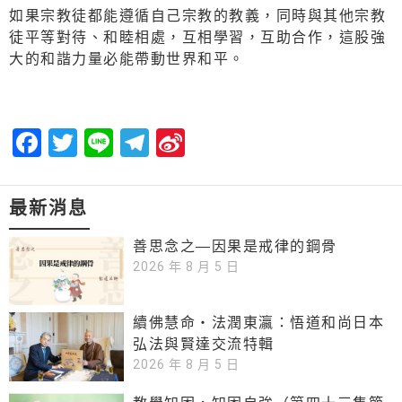
如果宗教徒都能遵循自己宗教的教義，同時與其他宗教
徒平等對待、和睦相處，互相學習，互助合作，這股強
大的和諧力量必能帶動世界和平。
Facebook
Twitter
Line
Telegram
Sina
Weibo
最新消息
善思念之—因果是戒律的鋼骨
2026 年 8 月 5 日
續佛慧命‧法潤東瀛：悟道和尚日本
弘法與賢達交流特輯
2026 年 8 月 5 日