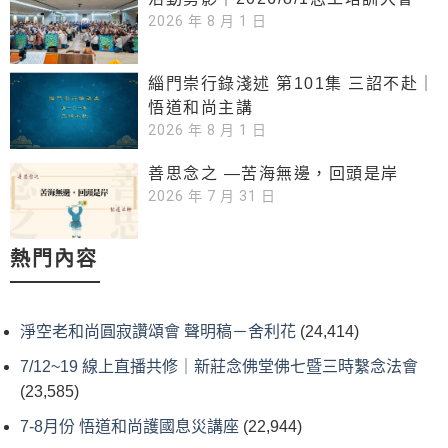
2026 年 8 月 1 日
緇門崇行錄淺述 第101集 三詔不赴｜
悟道和尚主講
2026 年 8 月 1 日
善思念之 —苦海無邊，回頭是岸
2026 年 7 月 31 日
熱門內容
淨空老和尚圓寂讚頌會 聲明稿－舍利花
(24,414)
7/12~19 線上直播共修｜新莊念佛堂佛七暨三時繫念法會
(23,585)
7-8月份 悟道和尚護國息災講座
(22,944)