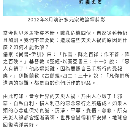
2012年3月澳洲多元宗教論壇剪影
當今世界矛盾衝突不斷，戰亂危機四伏，自然災難頻仍
且加劇。我們不禁要問：造成這些天災人禍的原因是什
麼？如何才能化解？
儒家《尚書•伊訓》曰：「作善，降之百祥；作不善，降
之百殃。」基督教《聖經•以賽亞書三：十一》說：「惡
人有禍了！他必遭災難，因為要照自己手所行的受報
應。」伊斯蘭教《古蘭經•四二：三十》說：「凡你們所
遭遇的災難，都是由於你們所作的罪惡。」
由此可知，當今世界的天災人禍，乃由人心壞了！邪
惡、自私自利、損人利己的惡念惡行之所造成。如果人
類的心念能保持真誠、清淨、平等、覺悟、慈悲，所有
天災人禍都會逐漸消弭，世界會變得和平安樂，地球會
回復清淨美好。