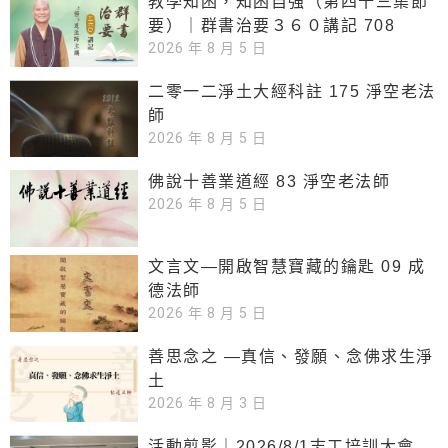
教學知困，知困自強（第四十三集節
要）｜群書治要３６０講記 708
2026 年 8 月 5 日
二零一二淨土大經科註 175 淨空老法
師
2026 年 8 月 5 日
佛說十善業道經 83 淨空老法師
2026 年 8 月 5 日
文言文—開啟智慧寶藏的鑰匙 09 成
德法師
2026 年 8 月 5 日
善思念之 —真信、發願、念佛求生淨
土
2026 年 8 月 3 日
活動剪影｜2026/8/1志工培訓大會